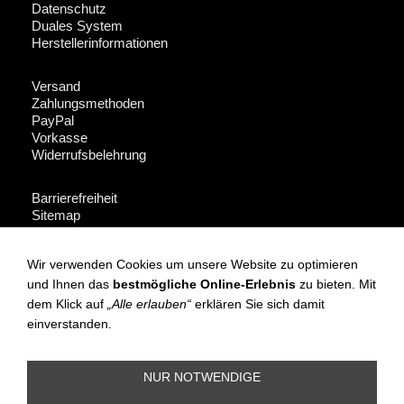
Datenschutz
Duales System
Herstellerinformationen
Versand
Zahlungsmethoden
PayPal
Vorkasse
Widerrufsbelehrung
Barrierefreiheit
Sitemap
Fakeshop-Finder
Wir verwenden Cookies um unsere Website zu optimieren
Für Händler + Presse
und Ihnen das
bestmögliche Online-Erlebnis
zu bieten. Mit
dem Klick auf
„Alle erlauben“
erklären Sie sich damit
Instagram
einverstanden.
Facebook
NUR NOTWENDIGE
(c) OPOSSUM design 2010 All rights reserved: Artikel, Fotos und
Texte sind urheberrechtlich geschützt. Hersteller und