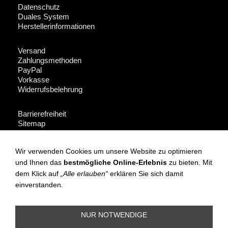
Datenschutz
Duales System
Herstellerinformationen
Versand
Zahlungsmethoden
PayPal
Vorkasse
Widerrufsbelehrung
Barrierefreiheit
Sitemap
Fakeshop-Finder
Wir verwenden Cookies um unsere Website zu optimieren
Für Händler + Presse
und Ihnen das
bestmögliche Online-Erlebnis
zu bieten. Mit
dem Klick auf
„Alle erlauben“
erklären Sie sich damit
Instagram
einverstanden.
Facebook
NUR NOTWENDIGE
(c) OPOSSUM design 2010 All rights reserved: Artikel, Fotos und
Texte sind urheberrechtlich geschützt. Hersteller und