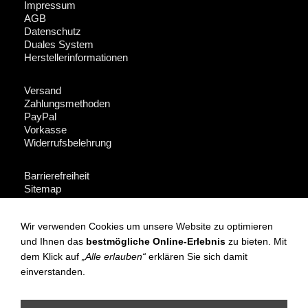
Impressum
AGB
Datenschutz
Duales System
Herstellerinformationen
Versand
Zahlungsmethoden
PayPal
Vorkasse
Widerrufsbelehrung
Barrierefreiheit
Sitemap
Fakeshop-Finder
Wir verwenden Cookies um unsere Website zu optimieren
Für Händler + Presse
und Ihnen das
bestmögliche Online-Erlebnis
zu bieten. Mit
dem Klick auf
„Alle erlauben“
erklären Sie sich damit
Instagram
einverstanden.
Facebook