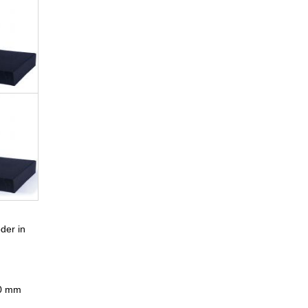
der in
20 mm