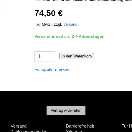
74,50 €
Inkl MwSt. zzgl.
Versand
Versand innerh. v. 2-4 Arbeitstagen
In den Warenkorb
Für später merken
Vertrag widerrufen
Versand
Barrierefreiheit
Für H
Zahlungsmethoden
Sitemap