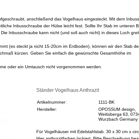
ufgeschraubt, anschließend das Vogelhaus eingesteckt. Mit dem Inbuss
iche Inbusschraube der Hülse leicht fest. Sollte Ihr Stab im unteren B
. Die Inbusschraube kann nicht (und soll auch nicht) in dieses Loch grei
t (es steckt ja nicht 15-20cm im Erdboden), können wir den Stab de
nschmaß kürzen. Geben Sie einfach die gewünschte Gesamthöhe im
nahme oder ein Umtausch nicht vorgenommen werden.
Ständer Vogelhaus Anthrazit
Artikelnummer:
1111-BK
Hersteller:
OPOSSUM design,
Weitisberga 63, 073
Wurzbach Germany
Für Vogelhäuser mit Edelstahlstab. 30 x 30 cm x cir
Hier anthrazitfarben lackiert. Bitte Beschreibung be