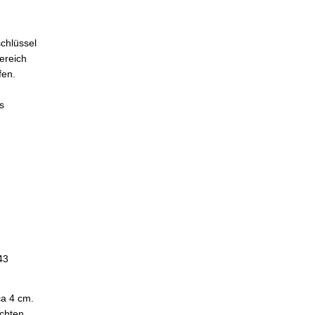
chlüssel
ereich
fen.
s
43
ca 4 cm.
achten.