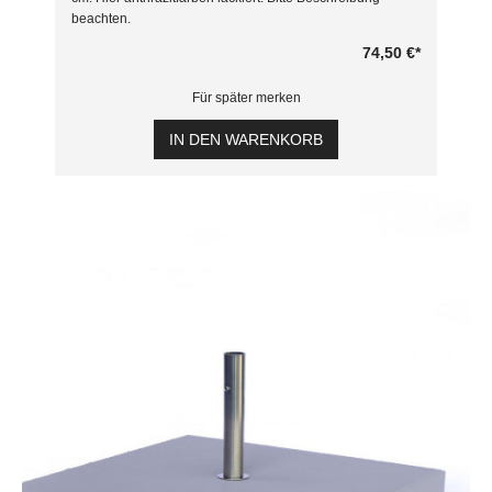
beachten.
74,50 €
*
Für später merken
IN DEN WARENKORB