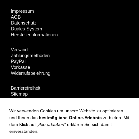
Impressum
AGB
Datenschutz
Duales System
Herstellerinformationen
Versand
Zahlungsmethoden
PayPal
Vorkasse
Widerrufsbelehrung
Barrierefreiheit
Sitemap
Fakeshop-Finder
Wir verwenden Cookies um unsere Website zu optimieren
Für Händler + Presse
und Ihnen das
bestmögliche Online-Erlebnis
zu bieten. Mit
dem Klick auf
„Alle erlauben“
erklären Sie sich damit
Instagram
einverstanden.
Facebook